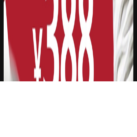
下载Xilu
伊维察-祖巴茨