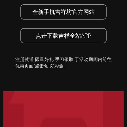
全新手机吉祥坊官方网站
点击下载吉祥全站APP
注册就送 限量好礼 手刀领取 于活动期间内前往
优惠页面”点击领取”彩金。