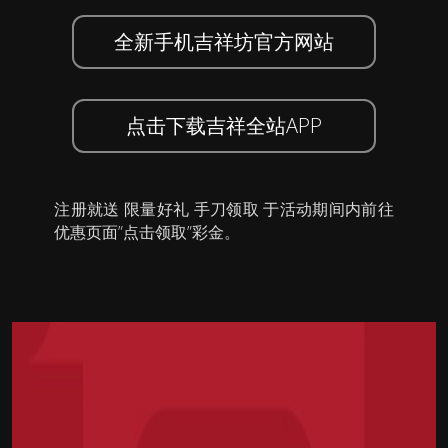
全新手机吉祥坊官方网站
点击下载吉祥全站APP
注册就送 限量好礼 手刀领取 于活动期间内前往
优惠页面”点击领取”彩金。