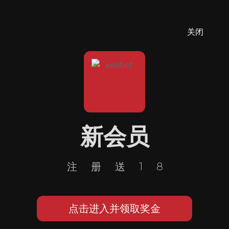
关闭
新会员
注册送18
点击进入并领取奖金