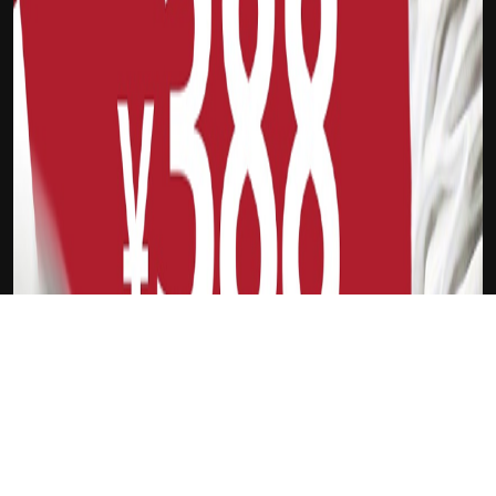
下载Xilu
丹·伯恩