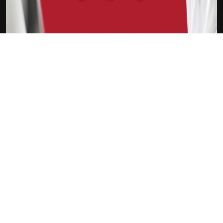
下载Xilu
新会员
注册送18
访问此链接
吉祥独家奖金