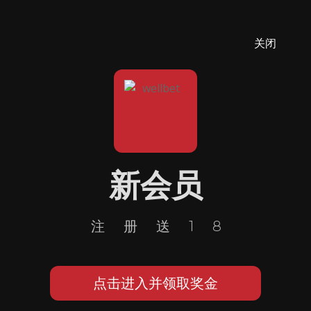
关闭
新会员
注册送18
点击进入并领取奖金