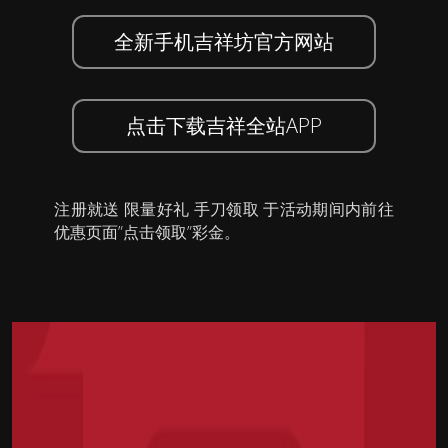
全新手机吉祥坊官方网站
点击下载吉祥全站APP
注册就送 限量好礼 手刀领取 于活动期间内前往
优惠页面”点击领取”彩金。