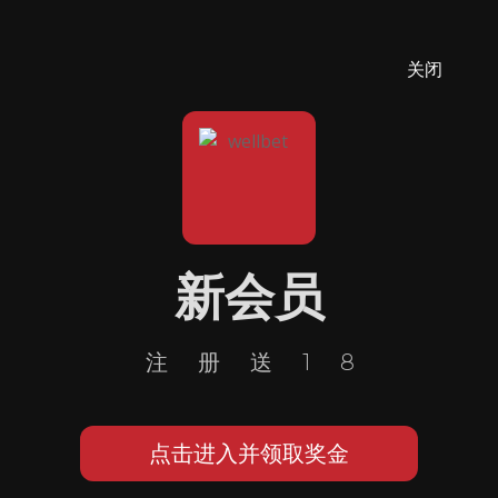
关闭
新会员
注册送18
点击进入并领取奖金