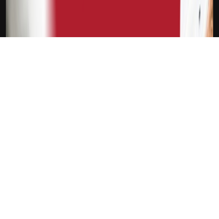
下载Xilu
新会员
注册送18
访问此链接
吉祥独家奖金