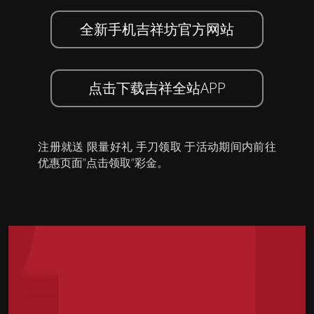
全新手机吉祥坊官方网站
点击下载吉祥全站APP
注册就送 限量好礼 手刀领取 于活动期间内前往
优惠页面”点击领取”彩金。