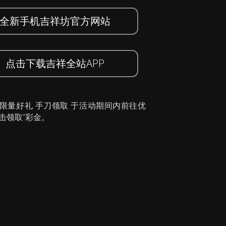
全新手机吉祥坊官方网站
点击下载吉祥全站APP
 限量好礼 手刀领取 于活动期间内前往优
击领取”彩金。