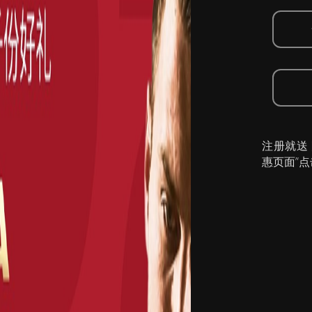
注册就送
惠页面”点