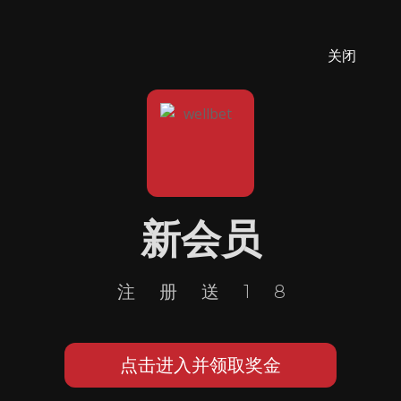
关闭
新会员
注册送18
点击进入并领取奖金