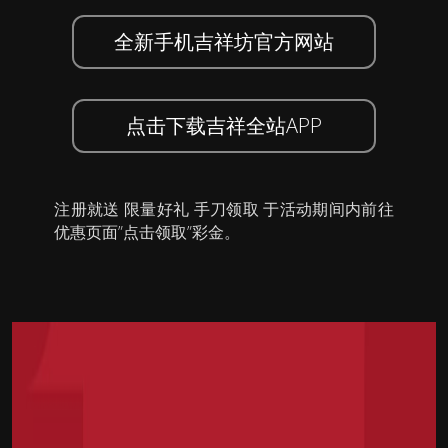
全新手机吉祥坊官方网站
点击下载吉祥全站APP
注册就送 限量好礼 手刀领取 于活动期间内前往
优惠页面”点击领取”彩金。