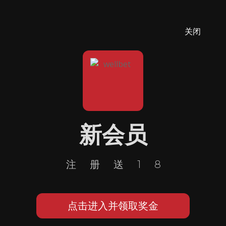
关闭
新会员
注册送18
点击进入并领取奖金