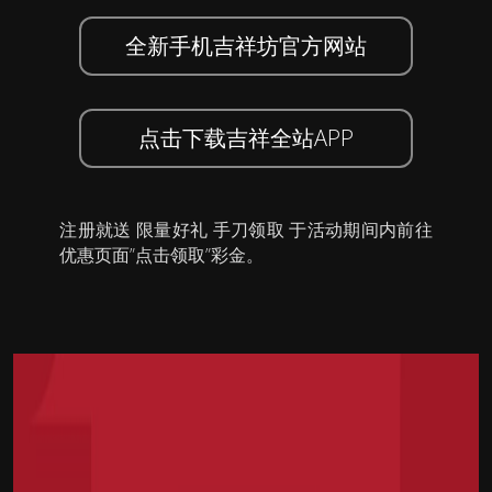
全新手机吉祥坊官方网站
点击下载吉祥全站APP
注册就送 限量好礼 手刀领取 于活动期间内前往
优惠页面”点击领取”彩金。