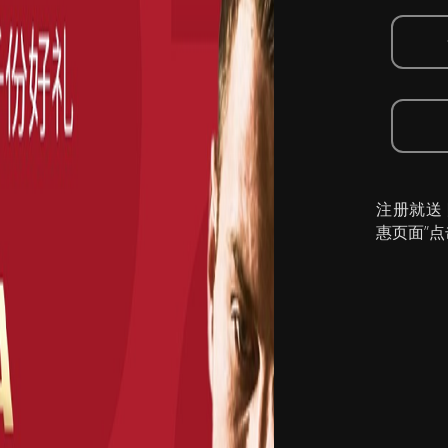
注册就送
惠页面”点