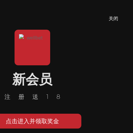
关闭
新会员
注册送18
点击进入并领取奖金