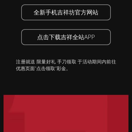
全新手机吉祥坊官方网站
点击下载吉祥全站APP
注册就送 限量好礼 手刀领取 于活动期间内前往
优惠页面”点击领取”彩金。