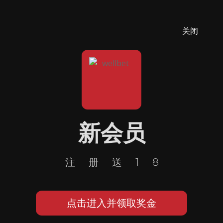
关闭
新会员
注册送18
点击进入并领取奖金