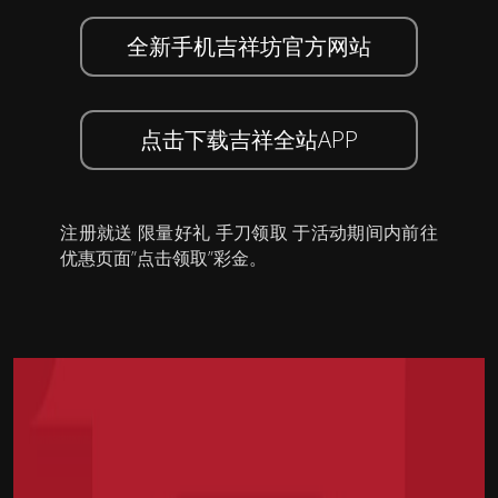
全新手机吉祥坊官方网站
点击下载吉祥全站APP
注册就送 限量好礼 手刀领取 于活动期间内前往
优惠页面”点击领取”彩金。