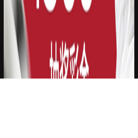
下载Xilu
新会员