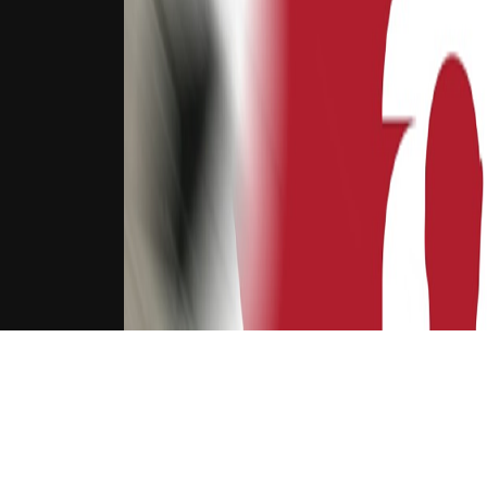
下载Xilu