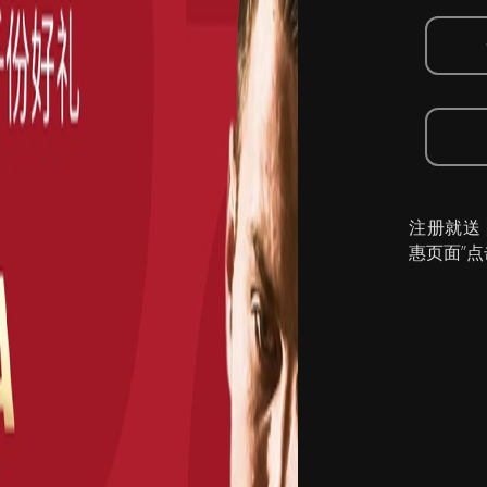
注册就送
惠页面”点