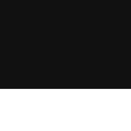
推荐
体育
图片
科技
搞笑
游戏
新会员