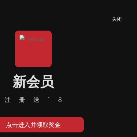
关闭
新会员
注册送18
点击进入并领取奖金